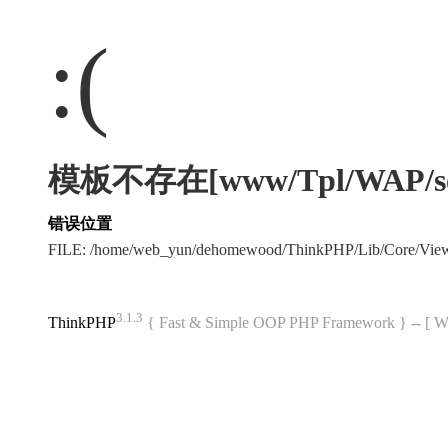
:(
模板不存在[www/Tpl/WAP/sea
错误位置
FILE: /home/web_yun/dehomewood/ThinkPHP/Lib/Core/Vie
3.1.3
ThinkPHP
{ Fast & Simple OOP PHP Framework } -- 